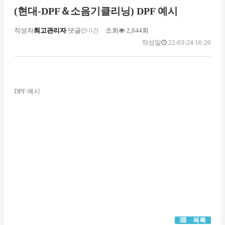
(현대-DPF＆소음기클리닝) DPF 예시
작성자
최고관리자
댓글
0건
조회
2,844회
작성일
22-03-24 16:20
DPF 예시
목록