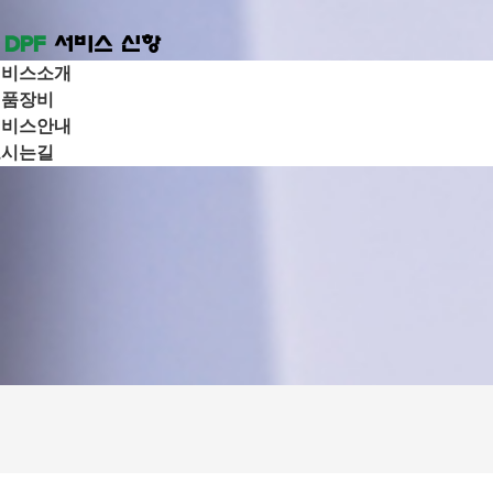
DPF
서비스 신항
Toggle
navigation
서비스소개
제품장비
서비스안내
오시는길