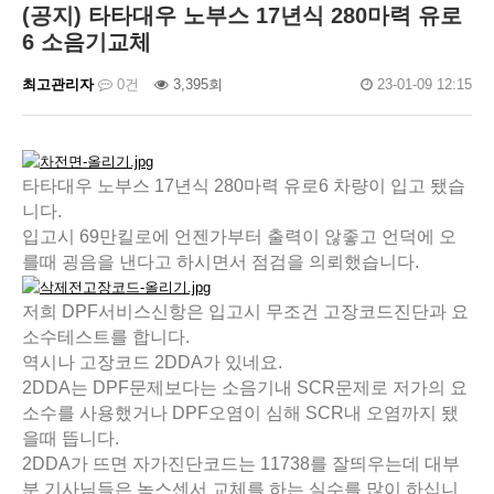
(공지) 타타대우 노부스 17년식 280마력 유로
6 소음기교체
최고관리자
0건
3,395회
23-01-09 12:15
타타대우 노부스 17년식 280마력 유로6 차량이 입고 됐습
니다.
입고시 69만킬로에 언젠가부터 출력이 않좋고 언덕에 오
를때 굉음을 낸다고 하시면서 점검을 의뢰했습니다.
저희 DPF서비스신항은 입고시 무조건 고장코드진단과 요
소수테스트를 합니다.
역시나 고장코드 2DDA가 있네요.
2DDA는 DPF문제보다는 소음기내 SCR문제로 저가의 요
소수를 사용했거나 DPF오염이 심해 SCR내 오염까지 됐
을때 뜹니다.
2DDA가 뜨면 자가진단코드는 11738를 잘띄우는데 대부
분 기사님들은 녹스센서 교체를 하는 실수를 많이 하십니