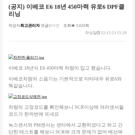
(공지) 이베코 E6 18년 450마력 유로6 DPF클
리닝
작성자
최고관리자
댓글
0건
조회
3,020회
작성일
22-12-23 15:29
이베코 18년식 E6 450마력 차량이 입고 됐습니다.
이베코차량의 소음기는 기본적으로 타타대우 유로6와
똑같습니다.
차량의 고장코드를 확인해보니 SCR이상에 여러센서들
코드가 한꺼번에 뜨네요
녹스센서와 PM센서는 센터에서 교환하셨다고 하고 간
단한 테스트를 해보니 SCR에 크게 문제가 없어 배선에